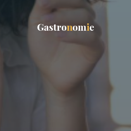
G
a
s
t
r
o
n
o
m
i
e