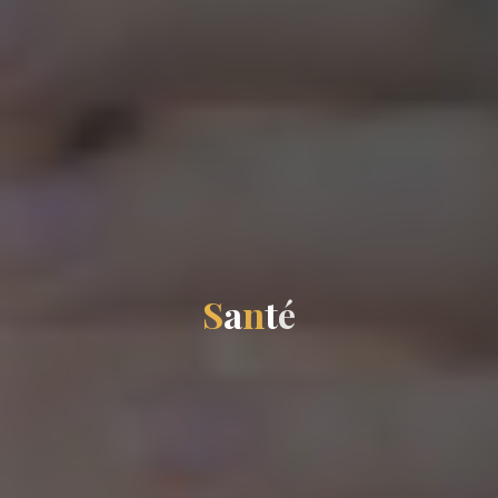
S
a
n
t
é