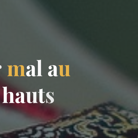
r
m
a
l
a
u
h
a
u
t
s